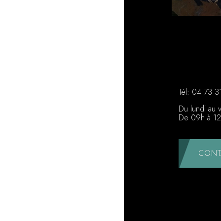
Tél:
04 73 3
Du lundi au 
De 09h à 12
CONT