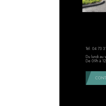
Tél:
04 73 3
Du lundi au 
De 09h à 12
CONT